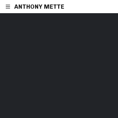
ANTHONY METTE
Spécialiste
en
préparation
mentale